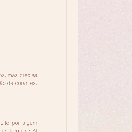
, mas precisa 
ão de corantes. 
ite por algum 
e fórmula? Aí 