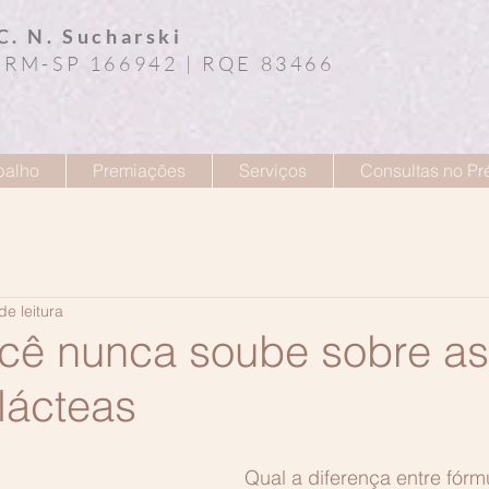
C. N. Sucharski
 CRM-SP 166942 | RQE 83466
balho
Premiações
Serviços
Consultas no Pr
de leitura
cê nunca soube sobre as
lácteas
Qual a diferença entre fórm