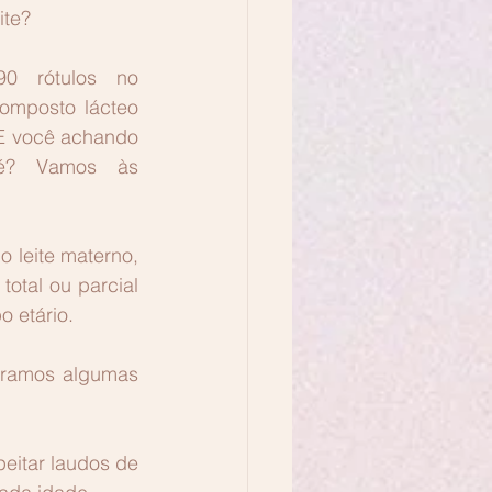
ite? 
0 rótulos no 
omposto lácteo 
 E você achando 
é? Vamos às 
leite materno, 
tal ou parcial 
 etário. 
tramos algumas 
eitar laudos de 