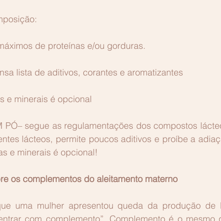
mposição:
 máximos de proteínas e/ou gorduras. 
sa lista de aditivos, corantes e aromatizantes
s e minerais é opcional
PÓ– segue as regulamentações dos compostos lácteos
ntes lácteos, permite poucos aditivos e proíbe a adiaç
s e minerais é opcional!
bre os complementos do aleitamento materno
que uma mulher apresentou queda da produção de le
“entrar com complemento”. Complemento é o mesmo qu