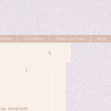
é-Natal
Consultório
Galeria de Fotos
Blog
ula, composto 