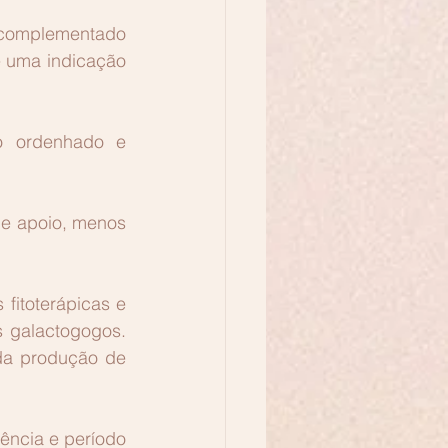
omplementado 
é uma indicação 
o ordenhado e 
e apoio, menos 
itoterápicas e 
 galactogogos. 
da produção de 
ncia e período 