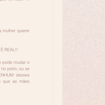
 mulher querer 
 É REAL!!
e pode mudar o 
o peito, ou se 
ENHUM desses 
o que as mães 