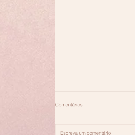
Comentários
Escreva um comentário
Será que é salto?