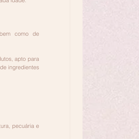
ada idade. 
 bem como de 
tos, apto para 
e ingredientes 
ura, pecuária e 