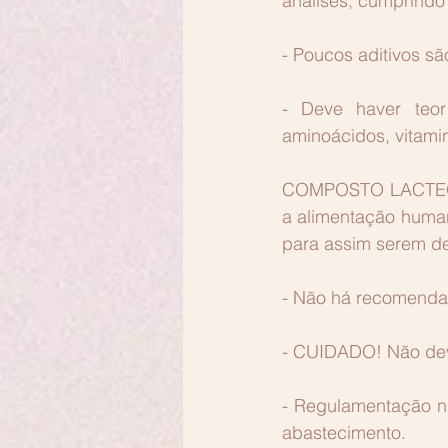
análises, cumprindo
- Poucos aditivos sã
- Deve haver teo
aminoácidos, vitamin
COMPOSTO LACTEO – p
a alimentação human
para assim serem d
- Não há recomendaç
- CUIDADO! Não dev
- Regulamentação nã
abastecimento. 